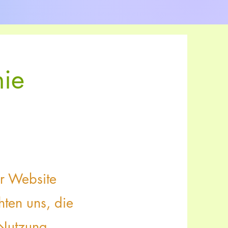
nie
r Website
hten uns, die
 Nutzung