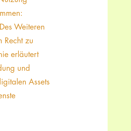
ammen:
. Des Weiteren
m Recht zu
ie erläutert
ndung und
igitalen Assets
enste