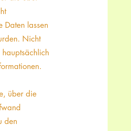
ht
 Daten lassen
urden. Nicht
 hauptsächlich
formatione
n.
ne, über die
ufwand
u den