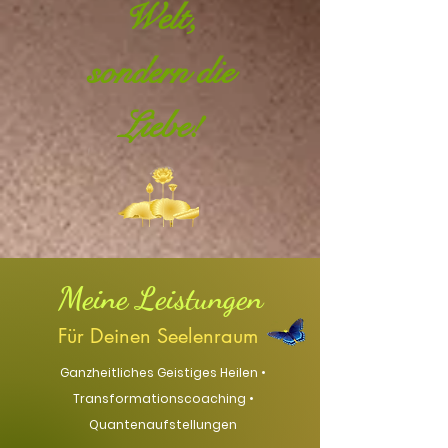
Welt,
sondern die
Liebe!
Meine Leistungen
Für Deinen Seelenraum
Ganzheitliches Geistiges Heilen •
Transformationscoaching
•
Quantenaufstellungen