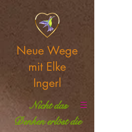
Neue Wege
mit Elke
Ingerl
Nicht das
Denken erlöst die